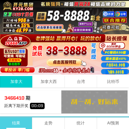
加拿大
加拿大西
台湾
比特币
4
6
3
13
3466410
期
+
+
=
距离下期开奖
00
:
08
小
单
期号
时间
号码
结果
走势
统计
AI预测